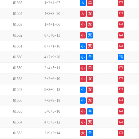
61565
1+2+4=07
大
单
中
61564
4+8+8=20
大
双
中
61563
1+4+1=06
小
双
中
61562
8+5+0=13
小
双
中
61561
8+7+1=16
小
双
中
61560
4+7+9=20
小
单
错
61559
2+4+5=11
小
单
中
61558
2+2+6=10
小
双
中
61557
9+3+6=18
小
双
中
61556
7+3+8=18
小
双
中
61555
5+0+5=10
小
单
中
61554
4+5+3=12
小
双
中
61553
2+9+3=14
大
单
中