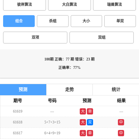
彼岸算法
大白算法
瑞兽算法
组合
杀组
大小
单双
双项
双组
100期 正确：77 期 错误：23 期
正确率：77%
预测
走势
统计
期号
号码
预测
结果
61619
---
大
单
---
61618
5+7+3=15
大
双
中
61617
6+4+9=19
大
单
中