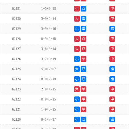
62131
1+5+7=13
小
双
中
62130
5+9+0=14
大
单
中
62129
3+9+4=16
小
单
错
62128
0+9+9=18
大
双
中
62127
3+8+3=14
大
双
中
62126
3+7+9=19
小
单
中
62125
5+0+2=07
大
双
错
62124
8+9+2=19
小
双
错
62123
2+9+4=15
大
单
中
62122
0+9+6=15
小
单
中
62121
1+9+5=15
小
单
中
62120
9+1+7=17
小
双
错