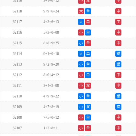
62119
2+4+6=12
小
双
中
62118
9+9+6=24
大
单
中
62117
4+3+6=13
大
单
中
62116
5+3+0=08
小
单
中
62115
8+8+9=25
小
单
中
62114
9+1+0=10
大
单
错
62113
9+2+9=20
小
单
错
62112
8+0+4=12
小
单
中
62111
2+4+2=08
小
双
中
62110
4+9+9=22
小
单
错
62109
4+7+8=19
小
双
错
62108
7+5+0=12
小
单
中
62107
1+2+8=11
小
单
中