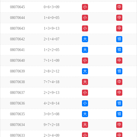
08070645
0+6+3=09
小
中
08070644
1+4+0=05
小
中
08070643
1+3+9=13
小
中
08070642
2+1+4=07
大
错
08070641
1+2+2=05
大
错
08070640
7+1+1=09
小
中
08070639
2+8+2=12
大
错
08070638
7+7+4=18
大
中
08070637
2+2+9=13
小
中
08070636
4+2+8=14
小
错
08070635
3+0+5=08
大
错
08070634
9+7+2=18
大
中
08070633
2+3+4=09
小
中