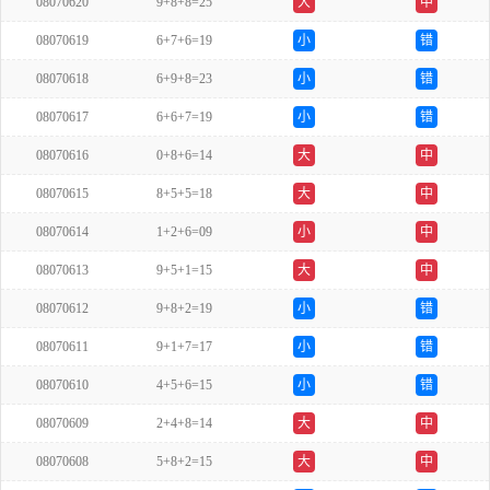
08070620
9+8+8=25
大
中
08070619
6+7+6=19
小
错
08070618
6+9+8=23
小
错
08070617
6+6+7=19
小
错
08070616
0+8+6=14
大
中
08070615
8+5+5=18
大
中
08070614
1+2+6=09
小
中
08070613
9+5+1=15
大
中
08070612
9+8+2=19
小
错
08070611
9+1+7=17
小
错
08070610
4+5+6=15
小
错
08070609
2+4+8=14
大
中
08070608
5+8+2=15
大
中